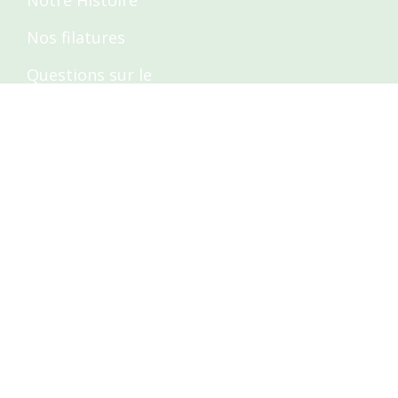
Notre Histoire
Nos filatures
Questions sur le
tricot
Tutos - Tricot
Contact
[email protected]
Nous suivre