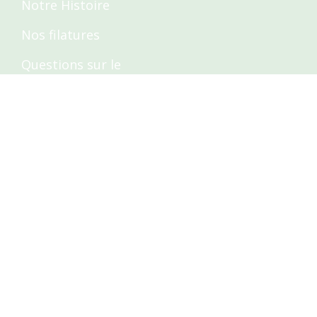
Notre Histoire
Nos filatures
Questions sur le
tricot
Tutos - Tricot
Contact
[email protected]
Nous suivre