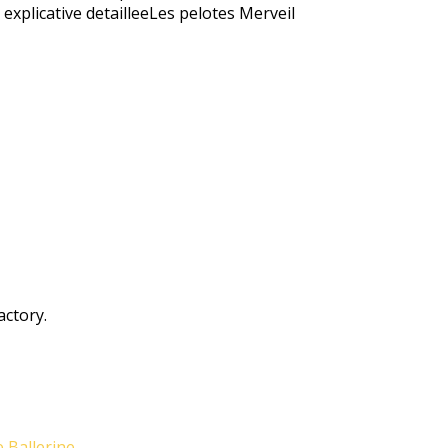
explicative detailleeLes pelotes Merveil
actory.
e Ballerine
.