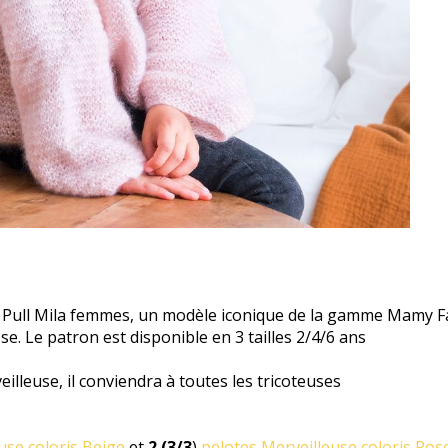
du Pull Mila femmes, un modèle iconique de la gamme Mamy F
e. Le patron est disponible en 3 tailles 2/4/6 ans
eilleuse, il conviendra
à toutes les tricoteuses
use coloris Beige
et
2 (3/3
)
pelotes Merveilleuse coloris Ros