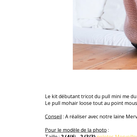
Le kit débutant tricot du pull mini me 
Le pull mohair loose tout au point mouss
Conseil
: A réaliser avec notre laine Merv
Pour le modèle de la photo
:
Taille :
2 (4/6
) -
2 (3/3)
pelotes Merveille