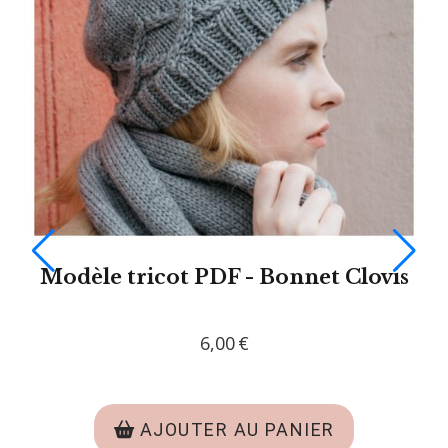
mble
Modèle tricot PDF - Écharpe Clo
y
6,00
€
AJOUTER AU PANIER