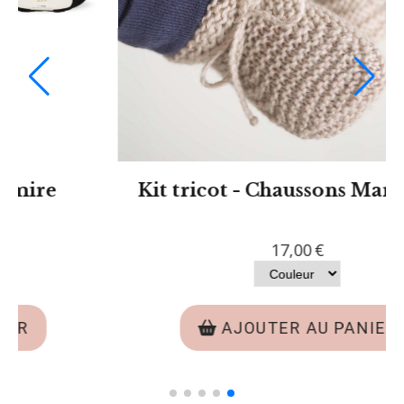
e
Modèle tricot PDF - Echarpe
Léontine
6,00
€
AJOUTER AU PANIER