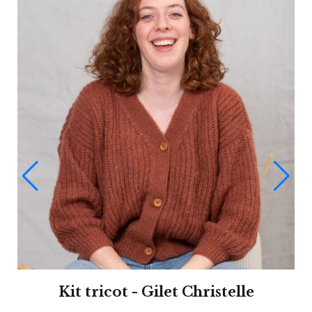
otte
Modèle tricot PDF - Châle M
6,00
€