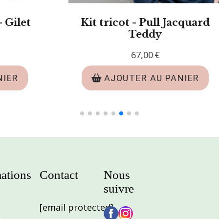
cot PDF - Pull Lucas
Modèle tricot 
Emil
6,00
€
6,00
€
OUTER AU PANIER
AJOUTER A
ations
Contact
Nous
suivre
[email protected]