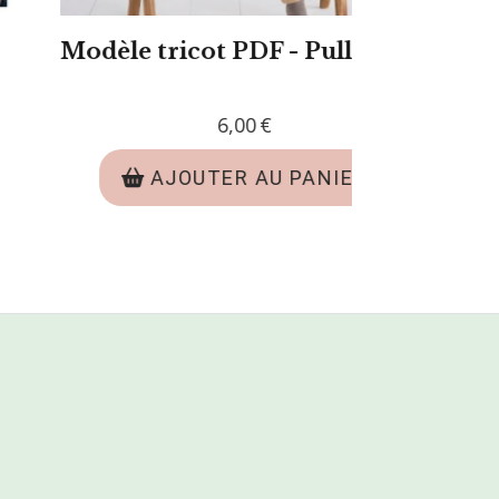
PDF - Snood
Modèle tricot PDF - Ec
e
Gabriel
6,00
€
U PANIER
AJOUTER AU PANIE