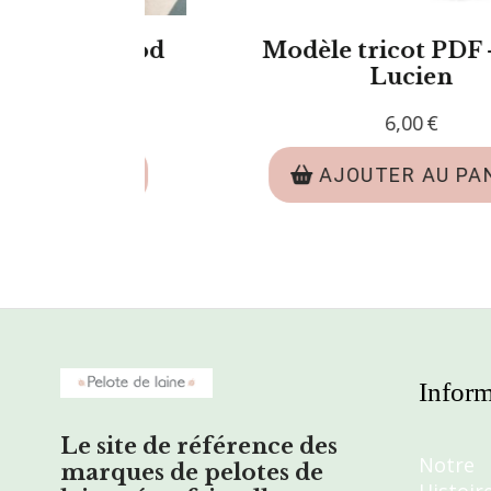
Kit tricot - Pull Jacquard
Modèle tri
Teddy
67,00
€
AJOUTER AU PANIER
AJ
Inform
Le site de référence des
Notre
marques de pelotes de