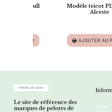
 - Pull
Écheveau de Laine
Archiduchesse - Teint à l
main - ROSE
24,00
€
ANIER
AJOUTER AU PANIER
Inform
Le site de référence des
Notre
marques de pelotes de