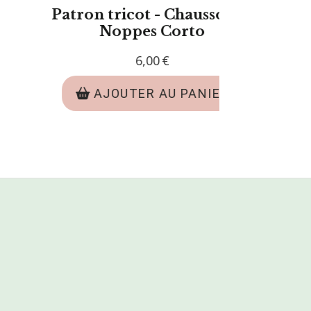
ele tricot PDF -
Patron tricot -
sons Guillemette
6,00
€
6,00
JOUTER AU PANIER
AJOUTER 