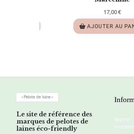
Patron tricot - Chaussons à
Noppes Corto
6,00
€
AJOUTER AU PANIER
Inform
Le site de référence des
Notre
marques de pelotes de
Histoir
laines éco-friendly