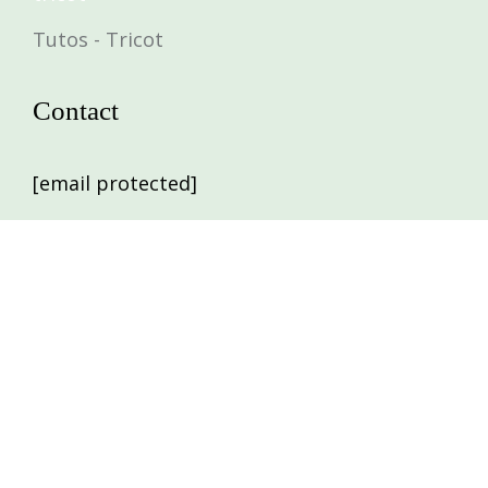
Tutos - Tricot
Contact
[email protected]
Nous suivre
MENTIONS LÉGALES
POLITIQUE DE CONFIDENTIALITÉ
MON COMPTE